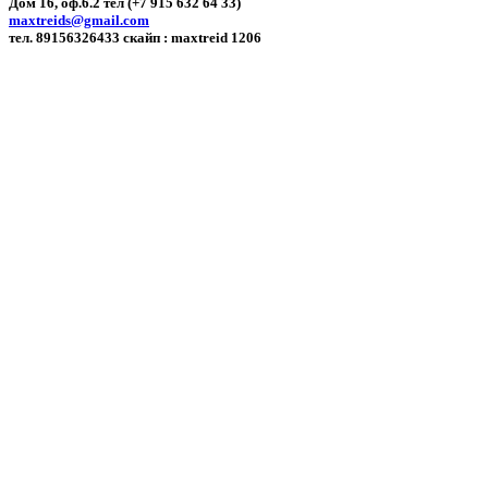
Дом 16, оф.6.2 тел (+7 915 632 64 33)
maxtreids@gmail.com
тел. 89156326433 скайп : maxtreid 1206