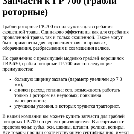
Запчасти к ГР 700 (грабли
роторные)
Грабли роторные ГР-700 используются для сгребания
скошенной травы. Одинаково эффективны как для сгребания
провяленной травы, так и только скошенной. Также могут
быть применены для ворошения травы в прокосах,
оборачивания, разбрасывания и совмещения валков.
По сравнению с предыдущей моделью граблей-ворошилок
ГВР-630, грабли роторные ГР-700 имеют следующие
преимущества:
большую ширину захвата (параметр увеличен до 7.3
мм);
снижен расход топлива; есть возможность работать
только 1 ротором на неудобьях; повышена
маневренность;
улучшены условия, в которых трудится тракторист.
В нашей компании вы можете купить запчасти для граблей
роторных ГР-700 по ценам производителя. В ассортименте
представлены: зубья, оси, шкивы, штанги, ролики, копиры.
Все товары прошли соответствующую сертификацию, имеют